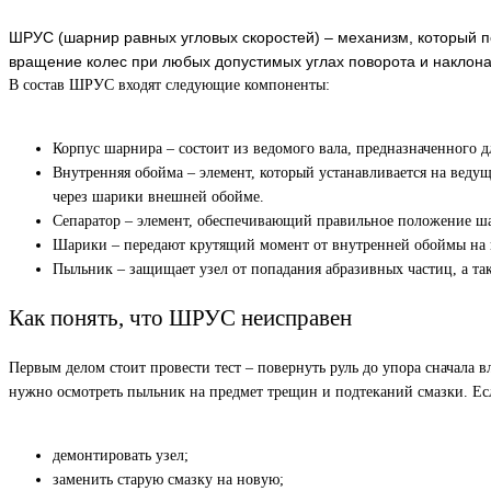
ШРУС (шарнир равных угловых скоростей) – механизм, который 
вращение колес при любых допустимых углах поворота и наклона
В состав ШРУС входят следующие компоненты:
Корпус шарнира – состоит из ведомого вала, предназначенного 
Внутренняя обойма – элемент, который устанавливается на вед
через шарики внешней обойме.
Сепаратор – элемент, обеспечивающий правильное положение ш
Шарики – передают крутящий момент от внутренней обоймы на
Пыльник – защищает узел от попадания абразивных частиц, а та
Как понять, что ШРУС неисправен
Первым делом стоит провести тест – повернуть руль до упора сначала в
нужно осмотреть пыльник на предмет трещин и подтеканий смазки. Есл
демонтировать узел;
заменить старую смазку на новую;