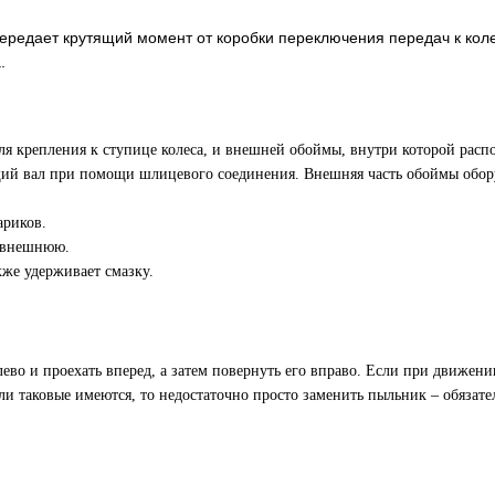
передает крутящий момент от коробки переключения передач к ко
.
для крепления к ступице колеса, и внешней обоймы, внутри которой расп
ущий вал при помощи шлицевого соединения. Внешняя часть обоймы обор
ариков.
 внешнюю.
кже удерживает смазку.
лево и проехать вперед, а затем повернуть его вправо. Если при движен
и таковые имеются, то недостаточно просто заменить пыльник – обязате