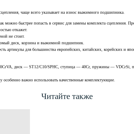
 сцепления, чаще всего указывает на износ выжимного подшипника.
ак можно быстрее попасть в сервис для замены комплекта сцепления. Пр
ностью откажет.
еной не стоит.
ведомый диск, корзина и выжимной подшипник.
 есть артикулы для большинства европейских, китайских, корейских и яп
 50CrVA, диск — ST12/C10/SPHC, ступица — 40Cr, пружины — VDCrSi, п
ому особенно важно использовать качественные комплектующие.
Читайте также