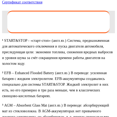
Сертификат соответствия
¹
START&STOP - «старт-стоп» (англ.яз.) Система, предназначенная
для автоматического отключения и пуска двигателя автомобиля,
преследующая цели: экономии топлива, снижения вредных выбросов
и уровня шума за счёт сокращения времени работы двигателя на
холостом ходу.
²
EFB – Enhanced Flooded Battery (англ.яз.) В переводе: усиленная
батарея с жидким электролитом. EFB-аккумуляторы создавались
специально для системы START&STOP. Жидкий электролит в них
есть, но его примерно в три раза меньше, чем в классических
свинцово-кислотных батареях.
³
AGM – Absorbent Glass Mat (англ.яз.) В переводе: абсорбирующий
мат из стекловолокна. В AGM-аккумуляторах нет привычного
жидкого электролита: он абсорбирован, т. е. впитан специальными