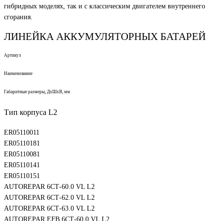
гибридных моделях, так и с классическим двигателем внутреннего
сгорания.
ЛИНЕЙКА АККУМУЛЯТОРНЫХ БАТАРЕЙ
Артикул
Наименование
Габаритные размеры, ДхШхВ, мм
Тип корпуса L2
ER05110011
ER05110181
ER05110081
ER05110141
ER05110151
AUTOREPAR 6СТ-60.0 VL L2
AUTOREPAR 6СТ-62.0 VL L2
AUTOREPAR 6СТ-63.0 VL L2
AUTOREPAR EFB 6СТ-60.0 VL L2