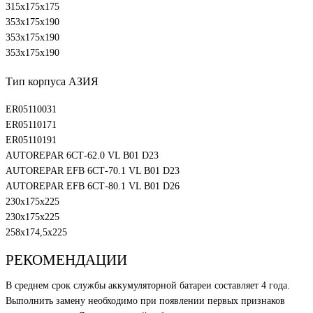
315х175х175
353х175х190
353х175х190
353х175х190
Тип корпуса АЗИЯ
ER05110031
ER05110171
ER05110191
AUTOREPAR 6СТ-62.0 VL В01 D23
AUTOREPAR EFB 6СТ-70.1 VL В01 D23
AUTOREPAR EFB 6СТ-80.1 VL В01 D26
230х175х225
230х175х225
258х174,5х225
РЕКОМЕНДАЦИИ
В среднем срок службы аккумуляторной батареи составляет 4 года.
Выполнить замену необходимо при появлении первых признаков