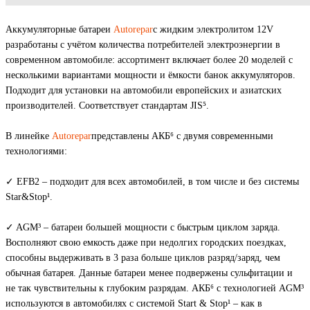
Аккумуляторные батареи
Autorepar
с жидким электролитом 12V
разработаны с учётом количества потребителей электроэнергии в
современном автомобиле: ассортимент включает более 20 моделей c
несколькими вариантами мощности и ёмкости банок аккумуляторов.
Подходит для установки на автомобили европейских и азиатских
производителей. Соответствует стандартам JIS⁵.
В линейке
Autorepar
представлены АКБ⁶ с двумя современными
технологиями:
✓ EFB2 – подходит для всех автомобилей, в том числе и без системы
Star&Stop¹.
✓ AGM³ – батареи большей мощности с быстрым циклом заряда.
Восполняют свою емкость даже при недолгих городских поездках,
способны выдерживать в 3 раза больше циклов разряд/заряд, чем
обычная батарея. Данные батареи менее подвержены сульфитации и
не так чувствительны к глубоким разрядам. АКБ⁶ с технологией AGM³
используются в автомобилях с системой Start & Stop¹ – как в